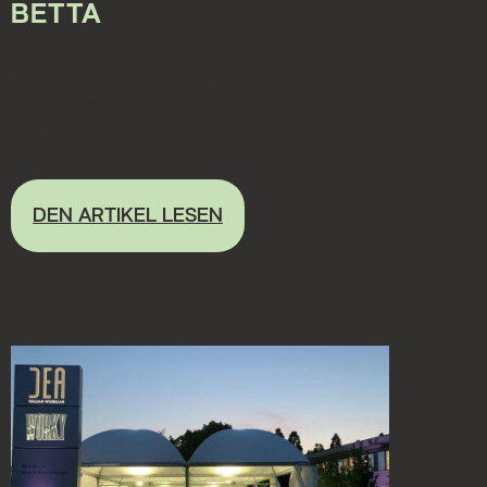
BETTA
18.07.2019 00:00:00
At Autopromotec 2019 the reporter of “Italia
Economia” interviewed our CEO and President, Mr.
Lino D...
DEN ARTIKEL LESEN