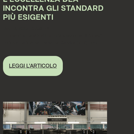
INCONTRA GLI STANDARD
PIÙ ESIGENTI
Dec 13, 2025 1:02:58 PM
In una officina VOLVO non c’è spazio per il “quasi”.
Lo impone il Volvo Personal Service (VPS): proc...
LEGGI L'ARTICOLO