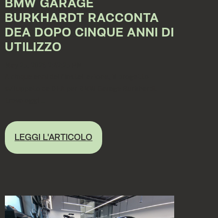
BMW GARAGE
BURKHARDT RACCONTA
DEA DOPO CINQUE ANNI DI
UTILIZZO
May 25, 2026 2:42:25 PM
A cinque anni dall’installazione, il progetto
sviluppato da DEA per BMW Garage Burkhardt
trova oggi ...
LEGGI L'ARTICOLO