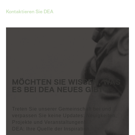
Kontaktieren Sie DEA
MÖCHTEN SIE WISSEN, WAS
ES BEI DEA NEUES GIBT?
Treten Sie unserer Gemeinschaft bei und
verpassen Sie keine Updates: Neuigkeiten,
Projekte und Veranstaltungen!
DEA: Ihre Quelle der Inspiration.