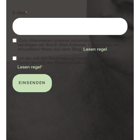
E-Mail
*
Zum Abonnieren unseres automatischen Newsletters
benötigen wir Ihre E-Mail-Adresse. Sie erhalten die
aktuellsten News aus dem Blog.
Lesen regel
Ich bin mit der Verarbeitung meiner persönlichen
Daten gemäß des Gesetzesdekrets UE n. 2016/679.
Lesen regel
*