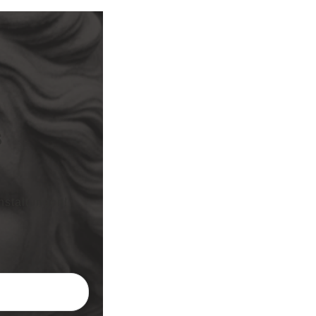
S
nstaltungen!