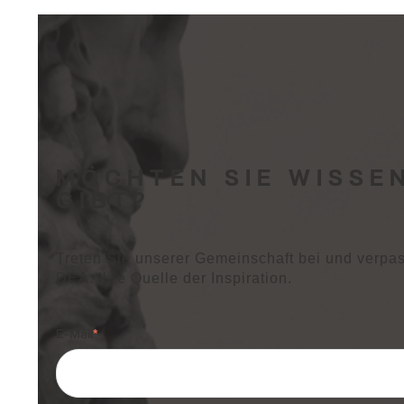
MÖCHTEN SIE WISSEN
GIBT?
Treten Sie unserer Gemeinschaft bei und verpas
DEA: Ihre Quelle der Inspiration.
E-Mail
*