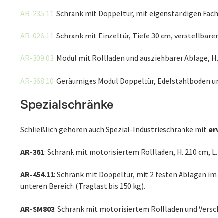
AR-235.11
: Schrank mit Doppeltür, mit eigenständigen Fäc
AR-026.11
: Schrank mit Einzeltür, Tiefe 30 cm, verstellbare
AR-309.03
: Modul mit Rollladen und ausziehbarer Ablage, H.
AR-368.10
: Geräumiges Modul Doppeltür, Edelstahlboden und
Spezialschränke
Schließlich gehören auch Spezial-Industrieschränke mit
er
AR-361
: Schrank mit motorisiertem Rollladen, H. 210 cm, L
AR-454.11
: Schrank mit Doppeltür, mit 2 festen Ablagen im
unteren Bereich (Traglast bis 150 kg).
AR-SM803
: Schrank mit motorisiertem Rollladen und Versc